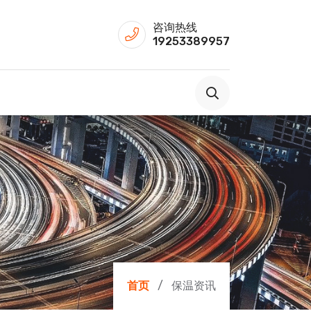
咨询热线
19253389957
首页
保温资讯