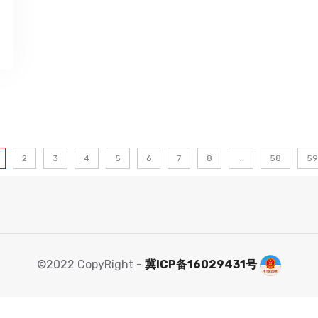
2
3
4
5
6
7
8
...
58
59
©2022 CopyRight -
冀ICP备16029431号