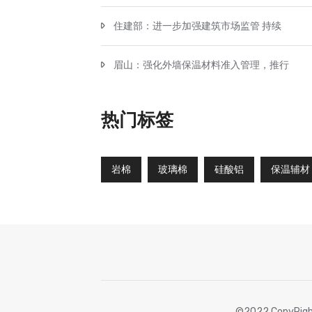
住建部：进一步加强建筑市场监管 持续
眉山：强化外墙保温材料准入管理，推行
热门标签
岩棉
玻璃棉
硅酸铝
保温辅材
©2022 CopyRigh