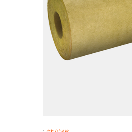
1.
岩棉/矿渣棉