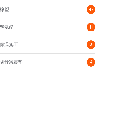
橡塑
47
聚氨酯
11
保温施工
3
隔音减震垫
4