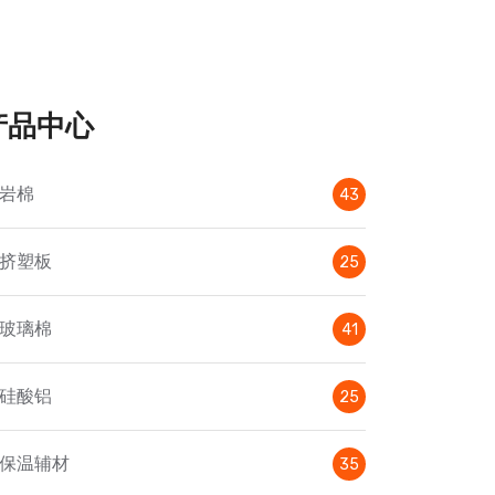
产品中心
岩棉
43
挤塑板
25
玻璃棉
41
硅酸铝
25
保温辅材
35