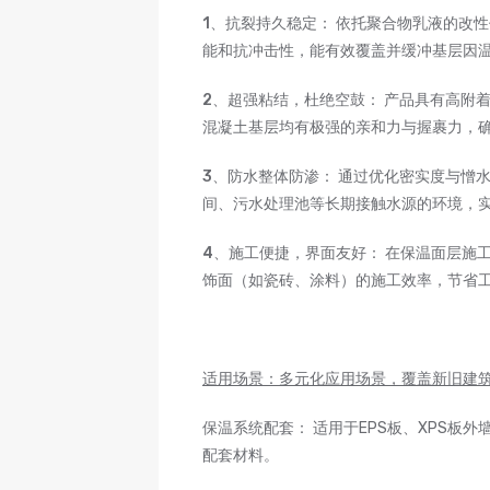
1、抗裂持久稳定
： 依托聚合物乳液的改
能和抗冲击性，能有效覆盖并缓冲基层因
2、超强粘结，杜绝空鼓
： 产品具有高附
混凝土基层均有极强的亲和力与握裹力，
3、防水整体防渗
： 通过优化密实度与憎
间、污水处理池等长期接触水源的环境，
4、施工便捷，界面友好
： 在保温面层施
饰面（如瓷砖、涂料）的施工效率，节省
适用场景：多元化应用场景，覆盖新旧建
保温系统配套： 适用于EPS板、XPS板
配套材料。