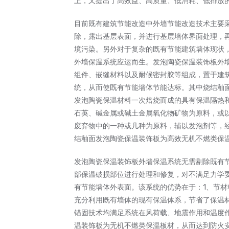
上，又提出了高效益、高质量、低消耗、低排放
目前既有建筑节能改造中外墙节能改造技术主要
除，露出基层表面，并进行基层墙体界面处理，
境污染。另外对于复杂的既有节能建筑墙体现状
外墙保温系统应运而生。发泡陶瓷保温装饰板外
组件、嵌缝材料以及耐候密封胶等组成，置于建
统，从而使既有节能墙体节能达标。其中烧结釉
发泡陶瓷保温材料一次焙烧而成的具有保温隔热
石英、碱金属或碱土金属氧化物矿物为原料，或
废弃物中的一种或几种为原料，辅以发泡剂等，
结釉面发泡陶瓷保温装饰板为高效无机不燃类保
发泡陶瓷保温装饰板外墙保温系统无需剔除既有
部保温破损部位进行处理和修复，对不满足力学
有节能墙体外表面。该系统的优势在于：1、节材
充分利用既有墙体的现有保温体系，节省了保温
锚固技术均满足系统在风荷载、地震作用和温度
温装饰板为无机不燃类保温板材，从而达到防火